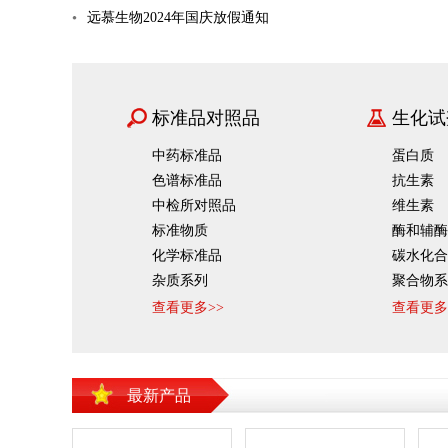
远慕生物2024年国庆放假通知
标准品对照品
生化试
中药标准品
蛋白质
色谱标准品
抗生素
中检所对照品
维生素
标准物质
酶和辅酶
化学标准品
碳水化合
杂质系列
聚合物系
对照品药材
分离试剂
查看更多>>
查看更多
表面活性
脂肪酸系
实验室耗材
化学试
植物激素
最新产品
动物激素
酶标板
凝胶过滤
氨基酸
封板膜
聚糖凝胶