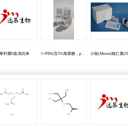
试剂
3M实验耗材
TEDIA试剂
试剂
Abcam
Ambion
BioVision
>>
查看更多>>
Biotium
R
calbiochem
盒
寒杆菌0血清抗体
1×PBS(含5%海藻糖，pH
小鼠(Mouse)核仁素(N
cayman chemical
系列
7.2)
ELISA检测试剂盒
Cell signaling
制剂
Chemicon
剂盒
Enzo life sciences
学试剂
Hyclone
systembio
sigma aldrich
Santa Cruz
Qiagen
Prospec
Novus