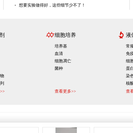
想要实验做得好，这些细节少不了！
剂
细胞培养
液
培养基
常
血清
免
细胞凋亡
细
菌种
蛋
物
染
列
核
指
>>
查看更多>>
查看
剂
酶
列
样
剂
品牌系列
抑
生
填料-葡
TCI试剂
固
系列
阿法埃莎