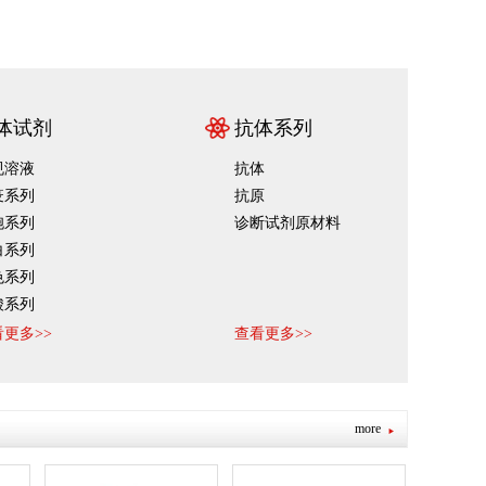
体试剂
抗体系列
规溶液
抗体
疫系列
抗原
胞系列
诊断试剂原材料
白系列
色系列
酸系列
示剂
更多>>
查看更多>>
类检测
本保存液
菌剂
more
化检测
定液