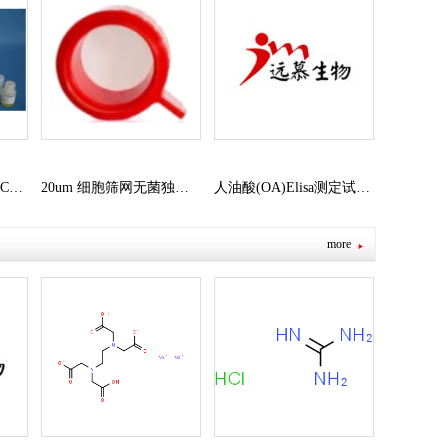
CL)
20um 细胞筛网无菌独立
人油酸(OA)Elisa测定试剂
包装
盒
more