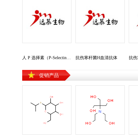
缓冲液
其他实验耗材
其他化学
色素系列
普通层析柱
其他生化
中压特制玻璃层
进口试剂
析柱
质粒
查看更多>>
查看更多
电泳制胶
qPCR/PC
生化试剂
人 P 选择素（P-Selectin）
抗伤寒杆菌H血清抗体
抗伤
Omega
ELISA 试剂盒
小分子抑
促销产品
PCR试
分子生物